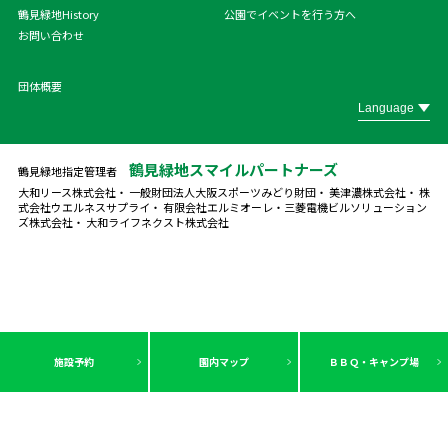
鶴見緑地History
公園でイベントを行う方へ
お問い合わせ
団体概要
鶴見緑地スマイルパートナーズ
鶴見緑地指定管理者
大和リース株式会社・ 一般財団法人大阪スポーツみどり財団・ 美津濃株式会社・ 株
式会社ウエルネスサプライ・ 有限会社エルミオーレ・
三菱電機ビルソリューション
ズ株式会社・ 大和ライフネクスト株式会社
施設予約
園内マップ
ＢＢＱ・キャンプ場