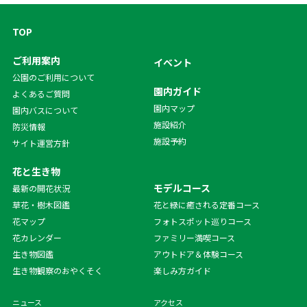
TOP
ご利用案内
イベント
公園のご利用について
園内ガイド
よくあるご質問
園内マップ
園内バスについて
施設紹介
防災情報
施設予約
サイト運営方針
花と生き物
モデルコース
最新の開花状況
草花・樹木図鑑
花と緑に癒される定番コース
花マップ
フォトスポット巡りコース
花カレンダー
ファミリー満喫コース
生き物図鑑
アウトドア＆体験コース
生き物観察のおやくそく
楽しみ方ガイド
ニュース
アクセス