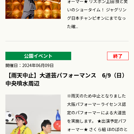
ォーマー★ リスボン上田 技と笑
いのショータイム！ ジャグリン
グ日本チャンピオンにまでなっ
た確...
公園イベント
終了
開催日：2024年06月09日
【雨天中止】大道芸パフォーマンス 6/9（日）
中央噴水周辺
※雨天のため中止となりました
大阪パフォーマーライセンス認
定のパフォーマーによる大道芸
を実施します。 ★出演予定パフ
ォーマー★ さくら組 ほのぼのと