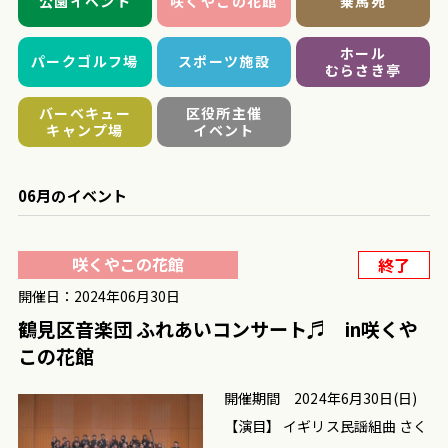
公園イベント
咲くやこの花館
乗馬苑
ホール
パークゴルフ場
スポーツ施設
むらさき亭
バーベキュー
区役所主催
キャンプ場
イベント
06月のイベント
咲くやこの花館
終了
開催日：2024年06月30日
鶴見区音楽団 ふれあいコンサート♬ in咲くや
この花館
開催期間 2024年6月30日(日)
【演目】 イギリス民謡組曲 さく