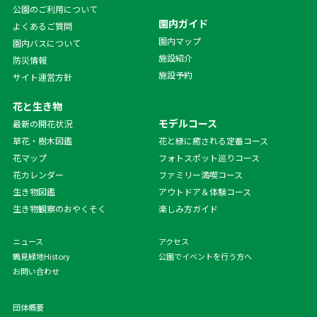
公園のご利用について
園内ガイド
よくあるご質問
園内マップ
園内バスについて
施設紹介
防災情報
施設予約
サイト運営方針
花と生き物
モデルコース
最新の開花状況
草花・樹木図鑑
花と緑に癒される定番コース
花マップ
フォトスポット巡りコース
花カレンダー
ファミリー満喫コース
生き物図鑑
アウトドア＆体験コース
生き物観察のおやくそく
楽しみ方ガイド
ニュース
アクセス
鶴見緑地History
公園でイベントを行う方へ
お問い合わせ
団体概要