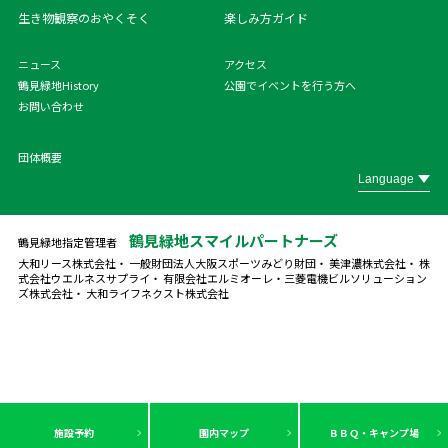
生き物観察のおやくそく
楽しみ方ガイド
ニュース
アクセス
鶴見緑地History
公園でイベントを行う方へ
お問い合わせ
団体概要
鶴見緑地スマイルパートナーズ
鶴見緑地指定管理者
大和リース株式会社・ 一般財団法人大阪スポーツみどり財団・ 美津濃株式会社・ 株
式会社ウエルネスサプライ・ 有限会社エルミオーレ・
三菱電機ビルソリューション
ズ株式会社・ 大和ライフネクスト株式会社
施設予約
園内マップ
ＢＢＱ・キャンプ場