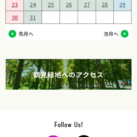
23
24
25
26
27
28
29
30
31
先月へ
次月へ
鶴見緑地へのアクセス