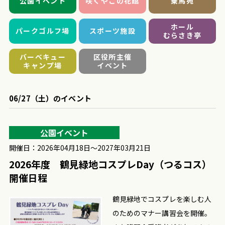
公園イベント
咲くやこの花館
乗馬苑
ホール
パークゴルフ場
スポーツ施設
むらさき亭
バーベキュー
区役所主催
キャンプ場
イベント
06/27（土）のイベント
公園イベント
開催日：2026年04月18日〜2027年03月21日
2026年度 鶴見緑地コスプレDay（つるコス）
開催日程
鶴見緑地でコスプレを楽しむ人
のためのマナー講習会を開催。