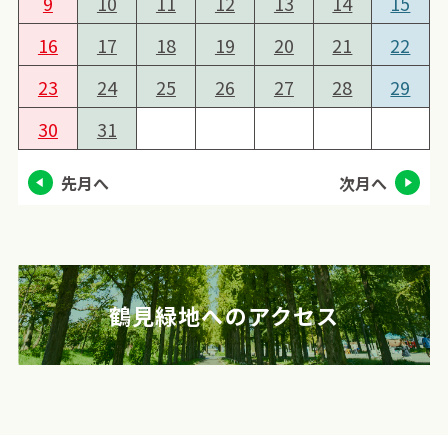
9
10
11
12
13
14
15
16
17
18
19
20
21
22
23
24
25
26
27
28
29
30
31
先月へ
次月へ
鶴見緑地へのアクセス