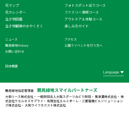
花マップ
フォトスポット巡りコース
花カレンダー
ファミリー満喫コース
生き物図鑑
アウトドア＆体験コース
生き物観察のおやくそく
楽しみ方ガイド
ニュース
アクセス
鶴見緑地History
公園でイベントを行う方へ
お問い合わせ
団体概要
鶴見緑地スマイルパートナーズ
鶴見緑地指定管理者
大和リース株式会社・ 一般財団法人大阪スポーツみどり財団・ 美津濃株式会社・ 株
式会社ウエルネスサプライ・ 有限会社エルミオーレ・
三菱電機ビルソリューション
ズ株式会社・ 大和ライフネクスト株式会社