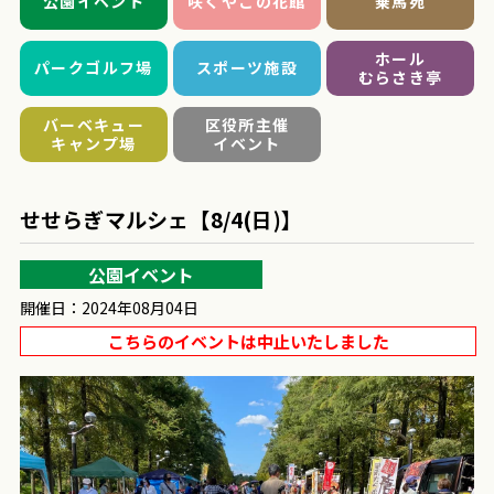
公園イベント
咲くやこの花館
乗馬苑
ホール
パークゴルフ場
スポーツ施設
むらさき亭
バーベキュー
区役所主催
キャンプ場
イベント
せせらぎマルシェ【8/4(日)】
公園イベント
開催日：2024年08月04日
こちらのイベントは中止いたしました