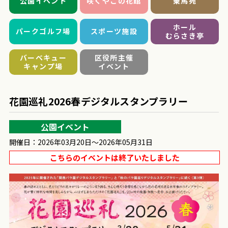
公園イベント
咲くやこの花館
乗馬苑
ホール
パークゴルフ場
スポーツ施設
むらさき亭
バーベキュー
区役所主催
キャンプ場
イベント
花園巡礼2026春デジタルスタンプラリー
公園イベント
開催日：2026年03月20日～2026年05月31日
こちらのイベントは終了いたしました