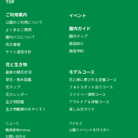
TOP
ご利用案内
イベント
公園のご利用について
園内ガイド
よくあるご質問
園内マップ
園内バスについて
施設紹介
防災情報
施設予約
サイト運営方針
花と生き物
モデルコース
最新の開花状況
草花・樹木図鑑
花と緑に癒される定番コース
花マップ
フォトスポット巡りコース
花カレンダー
ファミリー満喫コース
生き物図鑑
アウトドア＆体験コース
生き物観察のおやくそく
楽しみ方ガイド
ニュース
アクセス
鶴見緑地History
公園でイベントを行う方へ
お問い合わせ