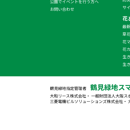
公園でイベントを行う方へ
サ
お問い合わせ
花
最
草
花
花
生
生
鶴見緑地ス
鶴見緑地指定管理者
大和リース株式会社・ 一般財団法人大阪ス
三菱電機ビルソリューションズ株式会社・ 