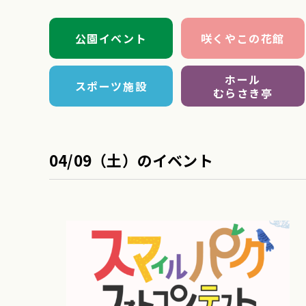
公園イベント
咲くやこの花館
ホール
スポーツ施設
むらさき亭
04/09（土）のイベント