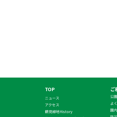
TOP
ご
公
ニュース
よ
アクセス
園
鶴見緑地History
防