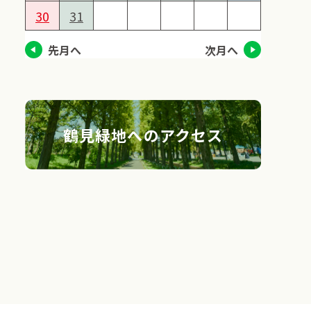
30
31
先月へ
次月へ
鶴見緑地へのアクセス