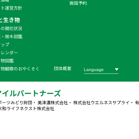
施設予約
イト運営方針
と生き物
新の開花状況
花・樹木図鑑
マップ
カレンダー
き物図鑑
団体概要
き物観察のおやくそく
マイルパートナーズ
ポーツみどり財団・ 美津濃株式会社・ 株式会社ウエルネスサプライ・ 
大和ライフネクスト株式会社