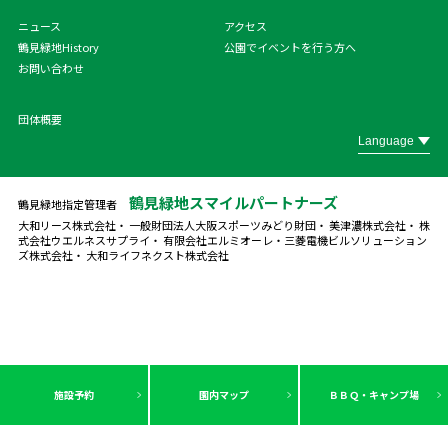
ニュース
アクセス
鶴見緑地History
公園でイベントを行う方へ
お問い合わせ
団体概要
鶴見緑地スマイルパートナーズ
鶴見緑地指定管理者
大和リース株式会社・ 一般財団法人大阪スポーツみどり財団・ 美津濃株式会社・ 株
式会社ウエルネスサプライ・ 有限会社エルミオーレ・
三菱電機ビルソリューション
ズ株式会社・ 大和ライフネクスト株式会社
施設予約
園内マップ
ＢＢＱ・キャンプ場