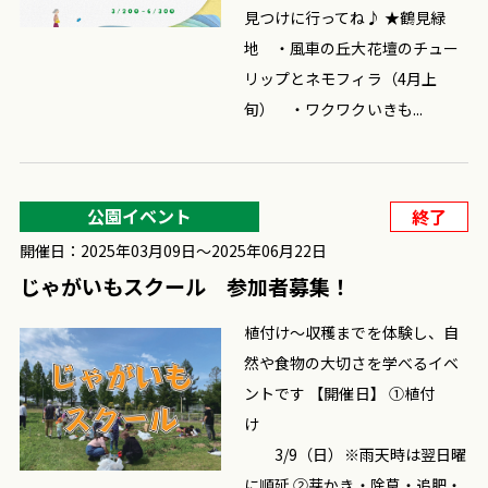
見つけに行ってね♪ ★鶴見緑
地 ・風車の丘大花壇のチュー
リップとネモフィラ（4月上
旬） ・ワクワクいきも...
公園イベント
終了
開催日：2025年03月09日〜2025年06月22日
じゃがいもスクール 参加者募集！
植付け～収穫までを体験し、自
然や食物の大切さを学べるイベ
ントです 【開催日】 ①植付
け
3/9（日）※雨天時は翌日曜
に順延 ②芽かき・除草・追肥・