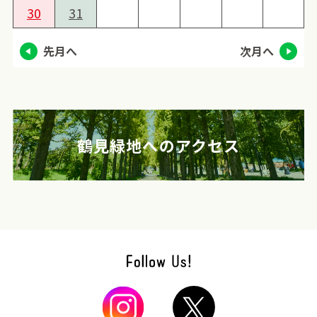
30
31
先月へ
次月へ
鶴見緑地へのアクセス