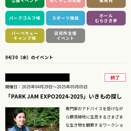
公園イベント
咲くやこの花館
乗馬苑
ホール
パークゴルフ場
スポーツ施設
むらさき亭
バーベキュー
区役所主催
キャンプ場
イベント
04/30（水）のイベント
終了
開催日：2025年04月29日〜2025年05月05日
「PARK JAM EXPO2024-2025」いきもの探し
専門家のアドバイスを受けなが
ら鶴見緑地に生息するさまざま
な生き物を観察するワークショ