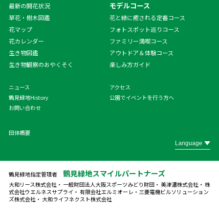
モデルコース
最新の開花状況
草花・樹木図鑑
花と緑に癒される定番コース
花マップ
フォトスポット巡りコース
花カレンダー
ファミリー満喫コース
生き物図鑑
アウトドア＆体験コース
生き物観察のおやくそく
楽しみ方ガイド
ニュース
アクセス
鶴見緑地History
公園でイベントを行う方へ
お問い合わせ
団体概要
鶴見緑地スマイルパートナーズ
鶴見緑地指定管理者
大和リース株式会社・ 一般財団法人大阪スポーツみどり財団・ 美津濃株式会社・ 株
式会社ウエルネスサプライ・ 有限会社エルミオーレ・
三菱電機ビルソリューション
ズ株式会社・ 大和ライフネクスト株式会社