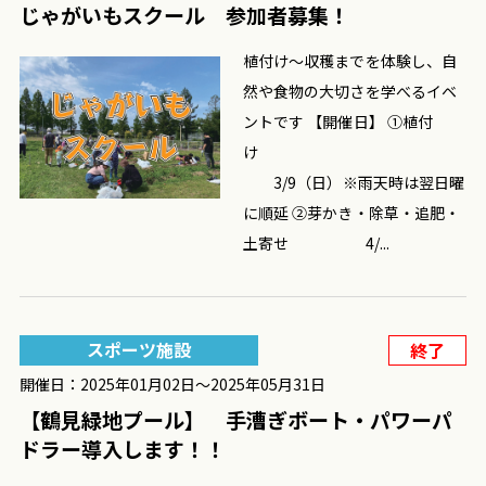
じゃがいもスクール 参加者募集！
植付け～収穫までを体験し、自
然や食物の大切さを学べるイベ
ントです 【開催日】 ①植付
け
3/9（日）※雨天時は翌日曜
に順延 ②芽かき・除草・追肥・
土寄せ 4/...
スポーツ施設
終了
開催日：2025年01月02日〜2025年05月31日
【鶴見緑地プール】 手漕ぎボート・パワーパ
ドラー導入します！！