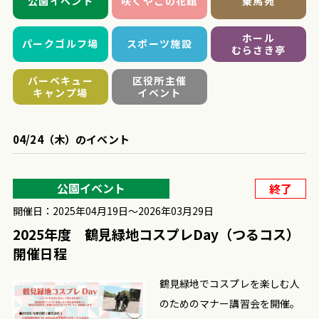
公園イベント
咲くやこの花館
乗馬苑
ホール
パークゴルフ場
スポーツ施設
むらさき亭
バーベキュー
区役所主催
キャンプ場
イベント
04/24（木）のイベント
公園イベント
終了
開催日：2025年04月19日〜2026年03月29日
2025年度 鶴見緑地コスプレDay（つるコス）
開催日程
鶴見緑地でコスプレを楽しむ人
のためのマナー講習会を開催。