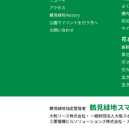
よ
アクセス
園
鶴見緑地History
防
公園でイベントを行う方へ
サ
お問い合わせ
花
最
草
花
花
生
生
鶴見緑地ス
鶴見緑地指定管理者
大和リース株式会社・ 一般財団法人大阪ス
三菱電機ビルソリューションズ株式会社・ 