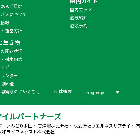
園内ガイド
くあるご質問
園内マップ
内バスについて
施設紹介
災情報
施設予約
イト運営方針
と生き物
新の開花状況
花・樹木図鑑
マップ
カレンダー
き物図鑑
団体概要
き物観察のおやくそく
マイルパートナーズ
ポーツみどり財団・ 美津濃株式会社・ 株式会社ウエルネスサプライ・ 
大和ライフネクスト株式会社