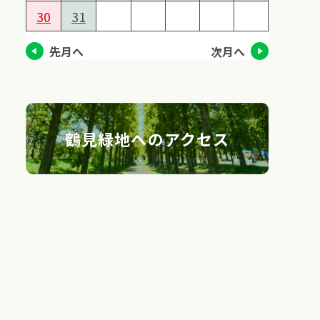
30
31
先月へ
次月へ
鶴見緑地へのアクセス