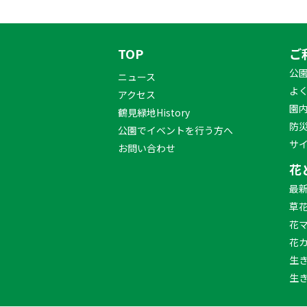
TOP
ご
公
ニュース
よ
アクセス
園
鶴見緑地History
防
公園でイベントを行う方へ
サ
お問い合わせ
花
最
草
花
花
生
生