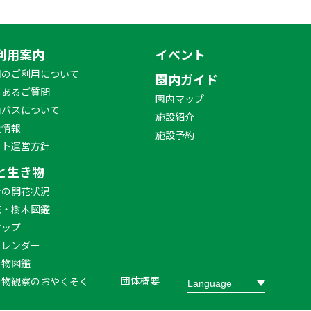
利用案内
イベント
園のご利用について
園内ガイド
くあるご質問
園内マップ
内バスについて
施設紹介
災情報
施設予約
イト運営方針
と生き物
新の開花状況
花・樹木図鑑
マップ
カレンダー
き物図鑑
団体概要
き物観察のおやくそく