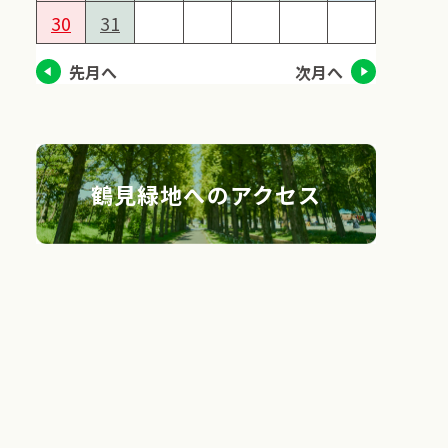
30
31
先月へ
次月へ
鶴見緑地へのアクセス