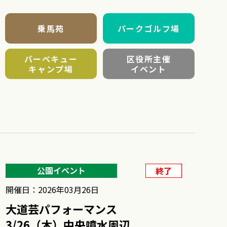
乗馬苑
パークゴルフ場
バーベキュー
区役所主催
キャンプ場
イベント
公園イベント
終了
開催日：2026年03月26日
大道芸パフォーマンス
3/26（木）中央噴水周辺