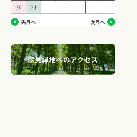
30
31
先月へ
次月へ
鶴見緑地へのアクセス