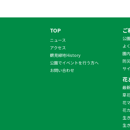
TOP
ご
公
ニュース
よ
アクセス
園
鶴見緑地History
防
公園でイベントを行う方へ
サ
お問い合わせ
花
最
草
花
花
生
生