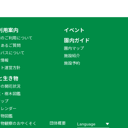
利用案内
イベント
園のご利用について
園内ガイド
くあるご質問
園内マップ
内バスについて
施設紹介
災情報
施設予約
イト運営方針
と生き物
新の開花状況
花・樹木図鑑
マップ
カレンダー
き物図鑑
団体概要
き物観察のおやくそく