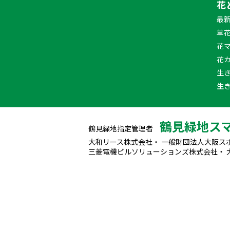
花
最
草
花
花
生
生
鶴見緑地ス
鶴見緑地指定管理者
大和リース株式会社・ 一般財団法人大阪ス
三菱電機ビルソリューションズ株式会社・ 