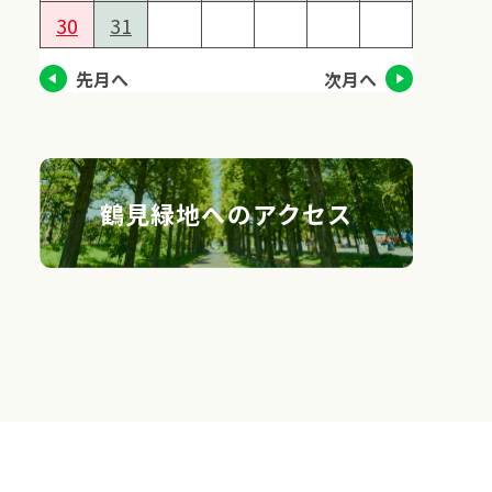
30
31
先月へ
次月へ
鶴見緑地へのアクセス