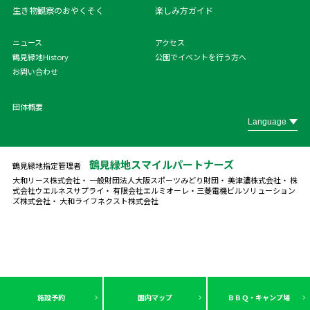
生き物観察のおやくそく
楽しみ方ガイド
ニュース
アクセス
鶴見緑地History
公園でイベントを行う方へ
お問い合わせ
団体概要
鶴見緑地スマイルパートナーズ
鶴見緑地指定管理者
大和リース株式会社・ 一般財団法人大阪スポーツみどり財団・ 美津濃株式会社・ 株
式会社ウエルネスサプライ・ 有限会社エルミオーレ・
三菱電機ビルソリューション
ズ株式会社・ 大和ライフネクスト株式会社
施設予約
園内マップ
ＢＢＱ・キャンプ場