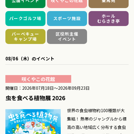
公園イベント
咲くやこの花館
乗馬苑
ホール
パークゴルフ場
スポーツ施設
むらさき亭
バーベキュー
区役所主催
キャンプ場
イベント
08/06（木）のイベント
咲くやこの花館
開催日：2026年07月18日〜2026年09月23日
虫を食べる植物展 2026
世界の食虫植物約100種類が大
集結！ 熱帯のジャングルから標
高の高い地域広く分布する食虫