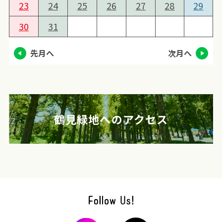
23
24
25
26
27
28
29
30
31
先月へ
次月へ
鶴見緑地へのアクセス