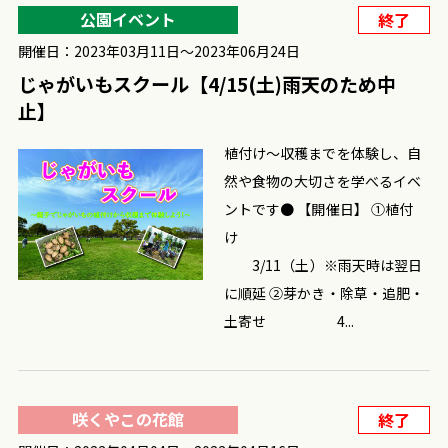
公園イベント
終了
開催日：2023年03月11日〜2023年06月24日
じゃがいもスクール【4/15(土)雨天のため中
止】
植付け～収穫までを体験し、自
然や食物の大切さを学べるイベ
ントです● 【開催日】 ①植付
け
3/11（土）※雨天時は翌日
に順延 ②芽かき・除草・追肥・
土寄せ 4...
咲くやこの花館
終了