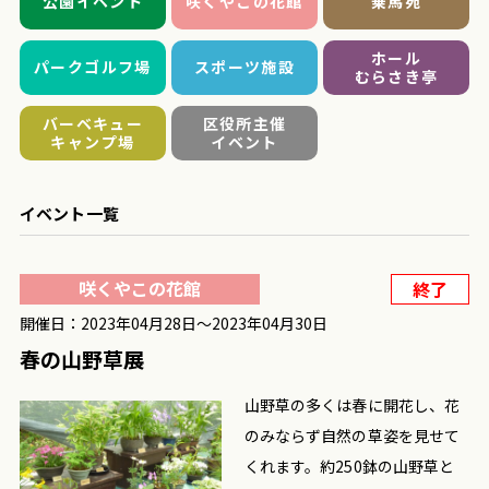
公園イベント
咲くやこの花館
乗馬苑
ホール
パークゴルフ場
スポーツ施設
むらさき亭
バーベキュー
区役所主催
キャンプ場
イベント
イベント一覧
咲くやこの花館
終了
開催日：2023年04月28日〜2023年04月30日
春の山野草展
山野草の多くは春に開花し、花
のみならず自然の草姿を見せて
くれます。約250鉢の山野草と