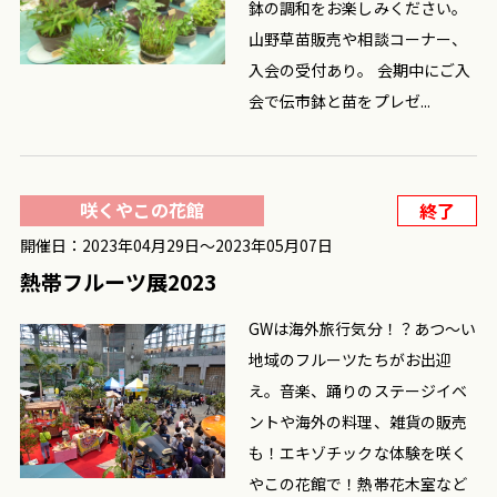
鉢の調和をお楽しみください。
山野草苗販売や相談コーナー、
入会の受付あり。 会期中にご入
会で伝市鉢と苗をプレゼ...
咲くやこの花館
終了
開催日：2023年04月29日〜2023年05月07日
熱帯フルーツ展2023
GWは海外旅行気分！？あつ～い
地域のフルーツたちがお出迎
え。音楽、踊りのステージイベ
ントや海外の料理、雑貨の販売
も！エキゾチックな体験を咲く
やこの花館で！熱帯花木室など