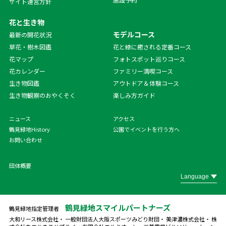
サイト運営方針
花と生き物
モデルコース
最新の開花状況
草花・樹木図鑑
花と緑に癒される定番コース
花マップ
フォトスポット巡りコース
花カレンダー
ファミリー満喫コース
生き物図鑑
アウトドア＆体験コース
生き物観察のおやくそく
楽しみ方ガイド
ニュース
アクセス
鶴見緑地History
公園でイベントを行う方へ
お問い合わせ
団体概要
鶴見緑地スマイルパートナーズ
鶴見緑地指定管理者
大和リース株式会社・ 一般財団法人大阪スポーツみどり財団・ 美津濃株式会社・ 株