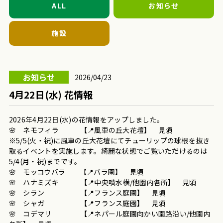
ALL
お知らせ
施設
お知らせ
2026/04/23
4月22日(水) 花情報
2026年4月22日(水)の花情報をアップしました。
🌸 ネモフィラ 【📍風車の丘大花壇】 見頃
※5/5(火・祝)に風車の丘大花壇にてチューリップの球根を抜き
取るイベントを実施します。綺麗な状態でご覧いただけるのは
5/4(月・祝)までです。
🌸 モッコウバラ 【📍バラ園】 見頃
🌸 ハナミズキ 【📍中央噴水横/他園内各所】 見頃
🌸 シラン 【📍フランス庭園】 見頃
🌸 シャガ 【📍フランス庭園】 見頃
🌸 コデマリ 【📍
ネパール庭園向かい園路沿い/他園内