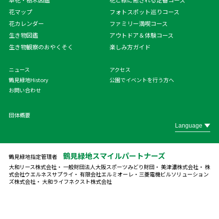
花マップ
フォトスポット巡りコース
花カレンダー
ファミリー満喫コース
生き物図鑑
アウトドア＆体験コース
生き物観察のおやくそく
楽しみ方ガイド
ニュース
アクセス
鶴見緑地History
公園でイベントを行う方へ
お問い合わせ
団体概要
鶴見緑地スマイルパートナーズ
鶴見緑地指定管理者
大和リース株式会社・ 一般財団法人大阪スポーツみどり財団・ 美津濃株式会社・ 株
式会社ウエルネスサプライ・ 有限会社エルミオーレ・
三菱電機ビルソリューション
ズ株式会社・ 大和ライフネクスト株式会社