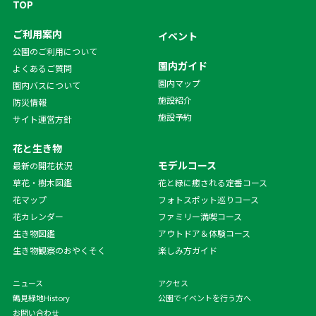
TOP
ご利用案内
イベント
公園のご利用について
園内ガイド
よくあるご質問
園内マップ
園内バスについて
施設紹介
防災情報
施設予約
サイト運営方針
花と生き物
モデルコース
最新の開花状況
草花・樹木図鑑
花と緑に癒される定番コース
花マップ
フォトスポット巡りコース
花カレンダー
ファミリー満喫コース
生き物図鑑
アウトドア＆体験コース
生き物観察のおやくそく
楽しみ方ガイド
ニュース
アクセス
鶴見緑地History
公園でイベントを行う方へ
お問い合わせ