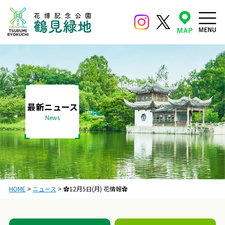
最新ニュース
News
HOME
>
ニュース
>
✿12月5日(月) 花情報✿