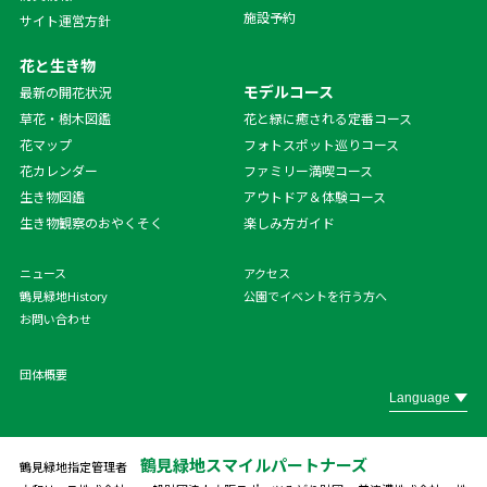
施設予約
サイト運営方針
花と生き物
モデルコース
最新の開花状況
草花・樹木図鑑
花と緑に癒される定番コース
花マップ
フォトスポット巡りコース
花カレンダー
ファミリー満喫コース
生き物図鑑
アウトドア＆体験コース
生き物観察のおやくそく
楽しみ方ガイド
ニュース
アクセス
鶴見緑地History
公園でイベントを行う方へ
お問い合わせ
団体概要
鶴見緑地スマイルパートナーズ
鶴見緑地指定管理者