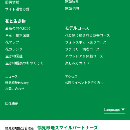
施設紹介
防災情報
施設予約
サイト運営方針
花と生き物
モデルコース
最新の開花状況
草花・樹木図鑑
花と緑に癒される定番コース
花マップ
フォトスポット巡りコース
花カレンダー
ファミリー満喫コース
生き物図鑑
アウトドア＆体験コース
生き物観察のおやくそく
楽しみ方ガイド
ニュース
アクセス
鶴見緑地History
公園でイベントを行う方へ
お問い合わせ
団体概要
鶴見緑地スマイルパートナーズ
鶴見緑地指定管理者